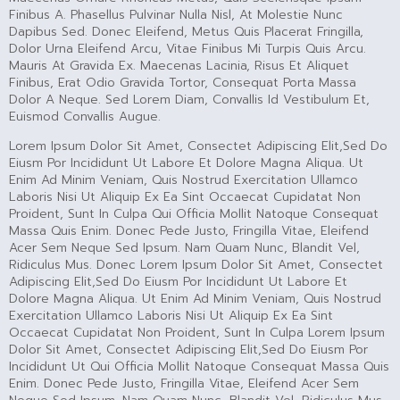
Finibus A. Phasellus Pulvinar Nulla Nisl, At Molestie Nunc
Dapibus Sed. Donec Eleifend, Metus Quis Placerat Fringilla,
Dolor Urna Eleifend Arcu, Vitae Finibus Mi Turpis Quis Arcu.
Mauris At Gravida Ex. Maecenas Lacinia, Risus Et Aliquet
Finibus, Erat Odio Gravida Tortor, Consequat Porta Massa
Dolor A Neque. Sed Lorem Diam, Convallis Id Vestibulum Et,
Euismod Convallis Augue.
Lorem Ipsum Dolor Sit Amet, Consectet Adipiscing Elit,sed Do
Eiusm Por Incididunt Ut Labore Et Dolore Magna Aliqua. Ut
Enim Ad Minim Veniam, Quis Nostrud Exercitation Ullamco
Laboris Nisi Ut Aliquip Ex Ea Sint Occaecat Cupidatat Non
Proident, Sunt In Culpa Qui Officia Mollit Natoque Consequat
Massa Quis Enim. Donec Pede Justo, Fringilla Vitae, Eleifend
Acer Sem Neque Sed Ipsum. Nam Quam Nunc, Blandit Vel,
Ridiculus Mus. Donec Lorem Ipsum Dolor Sit Amet, Consectet
Adipiscing Elit,sed Do Eiusm Por Incididunt Ut Labore Et
Dolore Magna Aliqua. Ut Enim Ad Minim Veniam, Quis Nostrud
Exercitation Ullamco Laboris Nisi Ut Aliquip Ex Ea Sint
Occaecat Cupidatat Non Proident, Sunt In Culpa Lorem Ipsum
Dolor Sit Amet, Consectet Adipiscing Elit,sed Do Eiusm Por
Incididunt Ut Qui Officia Mollit Natoque Consequat Massa Quis
Enim. Donec Pede Justo, Fringilla Vitae, Eleifend Acer Sem