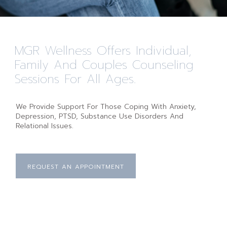
MGR Wellness Offers Individual,
Family And Couples Counseling
Sessions For All Ages.
We Provide Support For Those Coping With Anxiety,
Depression, PTSD, Substance Use Disorders And
Relational Issues.
REQUEST AN APPOINTMENT