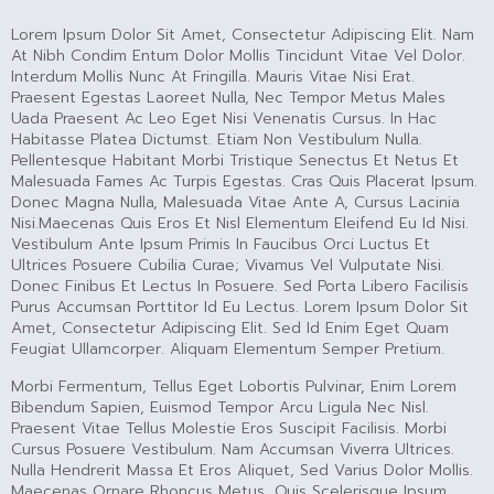
Lorem Ipsum Dolor Sit Amet, Consectetur Adipiscing Elit. Nam
At Nibh Condim Entum Dolor Mollis Tincidunt Vitae Vel Dolor.
Interdum Mollis Nunc At Fringilla. Mauris Vitae Nisi Erat.
Praesent Egestas Laoreet Nulla, Nec Tempor Metus Males
Uada Praesent Ac Leo Eget Nisi Venenatis Cursus. In Hac
Habitasse Platea Dictumst. Etiam Non Vestibulum Nulla.
Pellentesque Habitant Morbi Tristique Senectus Et Netus Et
Malesuada Fames Ac Turpis Egestas. Cras Quis Placerat Ipsum.
Donec Magna Nulla, Malesuada Vitae Ante A, Cursus Lacinia
Nisi.Maecenas Quis Eros Et Nisl Elementum Eleifend Eu Id Nisi.
Vestibulum Ante Ipsum Primis In Faucibus Orci Luctus Et
Ultrices Posuere Cubilia Curae; Vivamus Vel Vulputate Nisi.
Donec Finibus Et Lectus In Posuere. Sed Porta Libero Facilisis
Purus Accumsan Porttitor Id Eu Lectus. Lorem Ipsum Dolor Sit
Amet, Consectetur Adipiscing Elit. Sed Id Enim Eget Quam
Feugiat Ullamcorper. Aliquam Elementum Semper Pretium.
Morbi Fermentum, Tellus Eget Lobortis Pulvinar, Enim Lorem
Bibendum Sapien, Euismod Tempor Arcu Ligula Nec Nisl.
Praesent Vitae Tellus Molestie Eros Suscipit Facilisis. Morbi
Cursus Posuere Vestibulum. Nam Accumsan Viverra Ultrices.
Nulla Hendrerit Massa Et Eros Aliquet, Sed Varius Dolor Mollis.
Maecenas Ornare Rhoncus Metus, Quis Scelerisque Ipsum