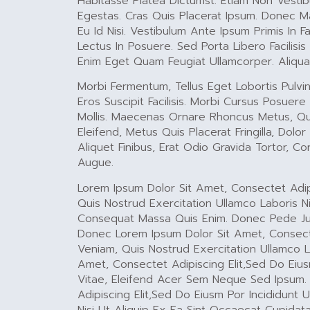
Habitasse Platea Dictumst. Etiam Non Vestib
Egestas. Cras Quis Placerat Ipsum. Donec Ma
Eu Id Nisi. Vestibulum Ante Ipsum Primis In F
Lectus In Posuere. Sed Porta Libero Facilisi
Enim Eget Quam Feugiat Ullamcorper. Aliq
Morbi Fermentum, Tellus Eget Lobortis Pulvi
Eros Suscipit Facilisis. Morbi Cursus Posuer
Mollis. Maecenas Ornare Rhoncus Metus, Quis
Eleifend, Metus Quis Placerat Fringilla, Dolo
Aliquet Finibus, Erat Odio Gravida Tortor, 
Augue.
Lorem Ipsum Dolor Sit Amet, Consectet Adip
Quis Nostrud Exercitation Ullamco Laboris Ni
Consequat Massa Quis Enim. Donec Pede Just
Donec Lorem Ipsum Dolor Sit Amet, Consecte
Veniam, Quis Nostrud Exercitation Ullamco L
Amet, Consectet Adipiscing Elit,sed Do Eius
Vitae, Eleifend Acer Sem Neque Sed Ipsum.
Adipiscing Elit,sed Do Eiusm Por Incididunt
Nisi Ut Aliquip Ex Ea Sint Occaecat Cupidat