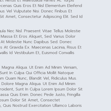
s Et Netus Et Malesuada Fames Ac Turpis
ecenas Quis Eros Et Nisl Elementum Eleifend
us Vel Vulputate Nisi. Donec Finibus Et
Sit Amet, Consectetur Adipiscing Elit. Sed Id
a Nec Nisl. Praesent Vitae Tellus Molestie
t Massa Et Eros Aliquet, Sed Varius Dolor
l, At Molestie Nunc Dapibus Sed. Donec
ris At Gravida Ex. Maecenas Lacinia, Risus Et
llis Id Vestibulum Et, Euismod Convallis
e Magna Aliqua. Ut Enim Ad Minim Veniam,
Sunt In Culpa Qui Officia Mollit Natoque
m Quam Nunc, Blandit Vel, Ridiculus Mus.
t Dolore Magna Aliqua. Ut Enim Ad Minim
roident, Sunt In Culpa Lorem Ipsum Dolor Sit
assa Quis Enim. Donec Pede Justo, Fringilla
Ipsum Dolor Sit Amet, Consectet
, Quis Nostrud Exercitation Ullamco Laboris