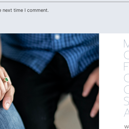
e next time I comment.
O
S
We