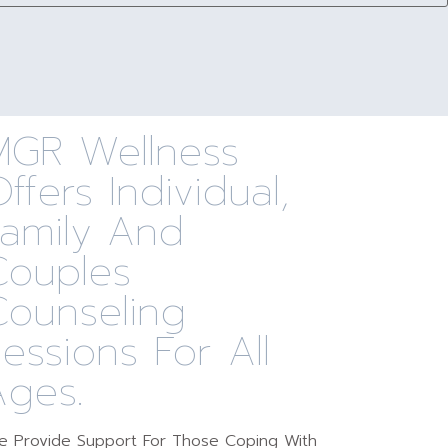
MGR Wellness
ffers Individual,
Family And
Couples
Counseling
essions For All
Ages.
 Provide Support For Those Coping With