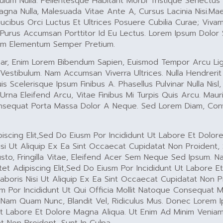
ulum Nulla. Pellentesque Habitant Morbi Tristique Senectu
gna Nulla, Malesuada Vitae Ante A, Cursus Lacinia Nisi.Ma
aucibus Orci Luctus Et Ultrices Posuere Cubilia Curae; Vivam
s Purus Accumsan Porttitor Id Eu Lectus. Lorem Ipsum Dolor 
uam Elementum Semper Pretium.
nar, Enim Lorem Bibendum Sapien, Euismod Tempor Arcu Ligul
e Vestibulum. Nam Accumsan Viverra Ultrices. Nulla Hendreri
 Scelerisque Ipsum Finibus A. Phasellus Pulvinar Nulla Nis
r Urna Eleifend Arcu, Vitae Finibus Mi Turpis Quis Arcu. Mau
Consequat Porta Massa Dolor A Neque. Sed Lorem Diam, Conva
iscing Elit,sed Do Eiusm Por Incididunt Ut Labore Et Dolor
si Ut Aliquip Ex Ea Sint Occaecat Cupidatat Non Proident, 
o, Fringilla Vitae, Eleifend Acer Sem Neque Sed Ipsum. Na
t Adipiscing Elit,sed Do Eiusm Por Incididunt Ut Labore E
aboris Nisi Ut Aliquip Ex Ea Sint Occaecat Cupidatat Non P
m Por Incididunt Ut Qui Officia Mollit Natoque Consequat M
 Nam Quam Nunc, Blandit Vel, Ridiculus Mus. Donec Lorem 
 Ut Labore Et Dolore Magna Aliqua. Ut Enim Ad Minim Veniam
at Non Proident, Sunt In Culpa