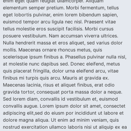
enim eget quam feugiat ullamcorper. Aliquam
elementum semper pretium. Morbi fermentum, tellus
eget lobortis pulvinar, enim lorem bibendum sapien,
euismod tempor arcu ligula nec nisl. Praesent vitae
tellus molestie eros suscipit facilisis. Morbi cursus
posuere vestibulum. Nam accumsan viverra ultrices.
Nulla hendrerit massa et eros aliquet, sed varius dolor
mollis. Maecenas ornare rhoncus metus, quis
scelerisque ipsum finibus a. Phasellus pulvinar nulla nisl,
at molestie nunc dapibus sed. Donec eleifend, metus
quis placerat fringilla, dolor urna eleifend arcu, vitae
finibus mi turpis quis arcu. Mauris at gravida ex.
Maecenas lacinia, risus et aliquet finibus, erat odio
gravida tortor, consequat porta massa dolor a neque.
Sed lorem diam, convallis id vestibulum et, euismod
convallis augue. Lorem ipsum dolor sit amet, consectet
adipiscing elit,sed do eiusm por incididunt ut labore et
dolore magna aliqua. Ut enim ad minim veniam, quis
nostrud exercitation ullamco laboris nisi ut aliquip ex ea